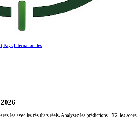
ct
Pays
Internationales
 2026
z-les avec les résultats réels. Analysez les prédictions 1X2, les scores 