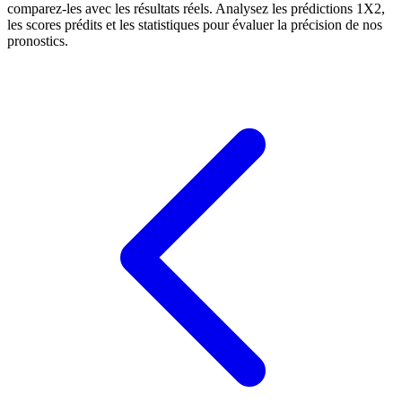
comparez-les avec les résultats réels. Analysez les prédictions 1X2,
les scores prédits et les statistiques pour évaluer la précision de nos
pronostics.