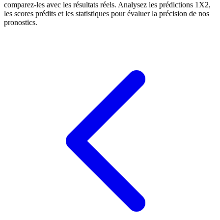
comparez-les avec les résultats réels. Analysez les prédictions 1X2,
les scores prédits et les statistiques pour évaluer la précision de nos
pronostics.