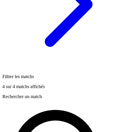
Filtrer les matchs
4
sur
4
matchs affichés
Rechercher un match