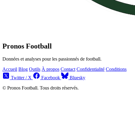
Pronos Football
Données et analyses pour les passionnés de football.
Accueil
Blog
Outils
À propos
Contact
Confidentialité
Conditions
Twitter / X
Facebook
Bluesky
© Pronos Football. Tous droits réservés.