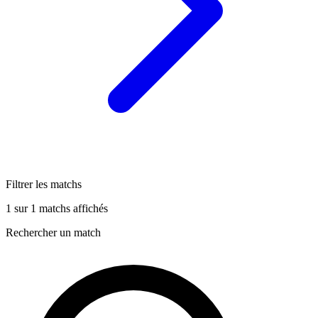
Filtrer les matchs
1
sur
1
matchs affichés
Rechercher un match