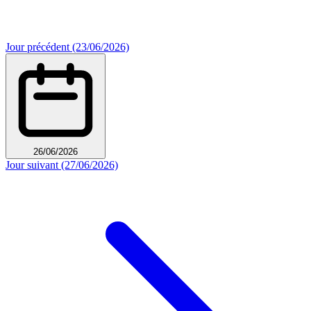
Jour précédent (23/06/2026)
26/06/2026
Jour suivant (27/06/2026)