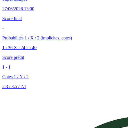
27/06/2026 13:00
Score final
-
Probabilités 1 / X / 2
(implicites, cotes)
1 : 36
X : 24
2 : 40
Score prédit
1 - 1
Cotes 1 / N / 2
2.3 / 3.5 / 2.1