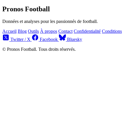
Pronos Football
Données et analyses pour les passionnés de football.
Accueil
Blog
Outils
À propos
Contact
Confidentialité
Conditions
Twitter / X
Facebook
Bluesky
© Pronos Football. Tous droits réservés.