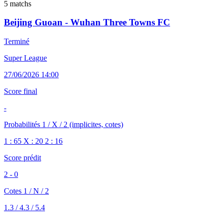
5 matchs
Beijing Guoan
-
Wuhan Three Towns FC
Terminé
Super League
27/06/2026 14:00
Score final
-
Probabilités 1 / X / 2
(implicites, cotes)
1 : 65
X : 20
2 : 16
Score prédit
2 - 0
Cotes 1 / N / 2
1.3 / 4.3 / 5.4