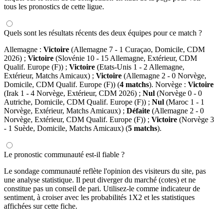
tous les pronostics de cette ligue.
Quels sont les résultats récents des deux équipes pour ce match ?
Allemagne :
Victoire
(Allemagne 7 - 1 Curaçao, Domicile, CDM
2026) ;
Victoire
(Slovénie 10 - 15 Allemagne, Extérieur, CDM
Qualif. Europe (F)) ;
Victoire
(Etats-Unis 1 - 2 Allemagne,
Extérieur, Matchs Amicaux) ;
Victoire
(Allemagne 2 - 0 Norvège,
Domicile, CDM Qualif. Europe (F)) (
4 matchs
). Norvège :
Victoire
(Irak 1 - 4 Norvège, Extérieur, CDM 2026) ;
Nul
(Norvège 0 - 0
Autriche, Domicile, CDM Qualif. Europe (F)) ;
Nul
(Maroc 1 - 1
Norvège, Extérieur, Matchs Amicaux) ;
Défaite
(Allemagne 2 - 0
Norvège, Extérieur, CDM Qualif. Europe (F)) ;
Victoire
(Norvège 3
- 1 Suède, Domicile, Matchs Amicaux) (
5 matchs
).
Le pronostic communauté est-il fiable ?
Le sondage communauté reflète l'opinion des visiteurs du site, pas
une analyse statistique. Il peut diverger du marché (cotes) et ne
constitue pas un conseil de pari. Utilisez-le comme indicateur de
sentiment, à croiser avec les probabilités 1X2 et les statistiques
affichées sur cette fiche.