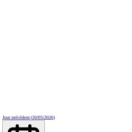
Jour précédent (20/05/2026)