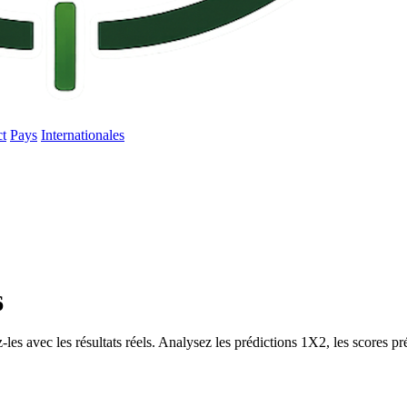
ct
Pays
Internationales
6
s avec les résultats réels. Analysez les prédictions 1X2, les scores préd