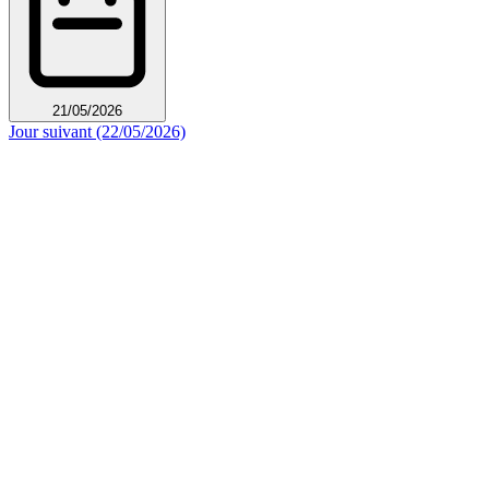
21/05/2026
Jour suivant (22/05/2026)