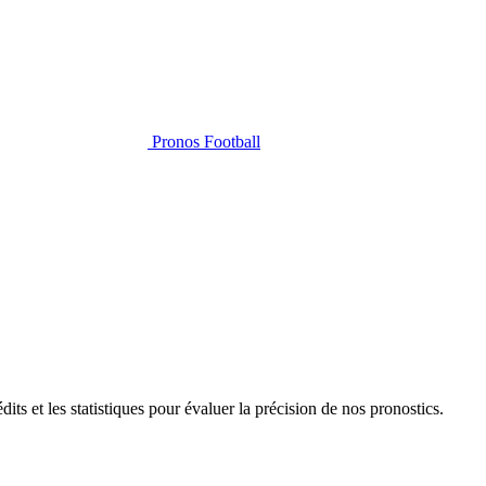
Pronos Football
its et les statistiques pour évaluer la précision de nos pronostics.