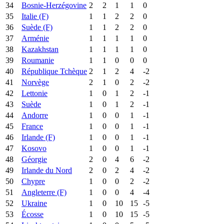
34
Bosnie-Herzégovine
2
2
1
1
0
35
Italie (F)
1
1
2
2
0
36
Suède (F)
1
1
2
2
0
37
Arménie
1
1
1
1
0
38
Kazakhstan
1
1
1
1
0
39
Roumanie
1
1
0
0
0
40
République Tchèque
2
1
2
4
-2
41
Norvège
2
1
0
2
-2
42
Lettonie
1
0
1
2
-1
43
Suède
1
0
1
2
-1
44
Andorre
1
0
0
1
-1
45
France
1
0
0
1
-1
46
Irlande (F)
1
0
0
1
-1
47
Kosovo
1
0
0
1
-1
48
Géorgie
2
0
4
6
-2
49
Irlande du Nord
2
0
2
4
-2
50
Chypre
1
0
0
2
-2
51
Angleterre (F)
1
0
0
4
-4
52
Ukraine
1
0
10
15
-5
53
Écosse
1
0
10
15
-5