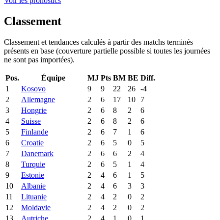
Voir les pronostics
Classement
Classement et tendances calculés à partir des matchs terminés
présents en base (couverture partielle possible si toutes les journées
ne sont pas importées).
Pos.
Équipe
MJ
Pts
BM
BE
Diff.
1
Kosovo
9
9
22
26
-4
2
Allemagne
2
6
17
10
7
3
Hongrie
2
6
8
2
6
4
Suisse
2
6
8
2
6
5
Finlande
2
6
7
1
6
6
Croatie
2
6
5
0
5
7
Danemark
2
6
6
2
4
8
Turquie
2
6
5
1
4
9
Estonie
2
4
6
1
5
10
Albanie
2
4
6
3
3
11
Lituanie
2
4
2
0
2
12
Moldavie
2
4
2
0
2
13
Autriche
2
4
1
0
1