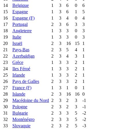
14
Belgique
1
3
6
0
6
15
Espagne
1
3
6
1
5
16
Espagne (F)
1
3
4
0
4
17
Portugal
2
3
6
3
3
18
Angleterre
1
3
3
0
3
19
Italie
1
3
3
0
3
20
Israël
2
3
16
15
1
21
Pays-Bas
2
3
5
4
1
22
Azerbaïdjan
2
3
4
3
1
23
Grèce
1
3
3
2
1
24
Iles Féroé
1
3
3
2
1
25
Irlande
1
3
3
2
1
26
Pays de Galles
2
3
3
2
1
27
France (F)
1
3
1
0
1
28
Islande
2
3
16
16
0
29
Macédoine du Nord
2
3
2
3
-1
30
Pologne
2
3
2
3
-1
31
Bulgarie
2
3
3
5
-2
32
Monténégro
2
3
3
5
-2
33
Slovaquie
2
3
2
5
-3