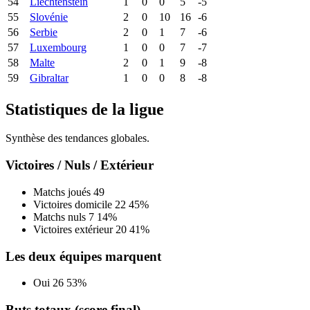
54
Liechtenstein
1
0
0
5
-5
55
Slovénie
2
0
10
16
-6
56
Serbie
2
0
1
7
-6
57
Luxembourg
1
0
0
7
-7
58
Malte
2
0
1
9
-8
59
Gibraltar
1
0
0
8
-8
Statistiques de la ligue
Synthèse des tendances globales.
Victoires / Nuls / Extérieur
Matchs joués
49
Victoires domicile
22
45%
Matchs nuls
7
14%
Victoires extérieur
20
41%
Les deux équipes marquent
Oui
26
53%
Buts totaux (score final)