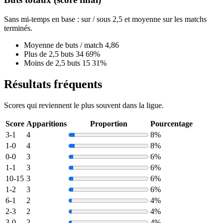
Sans mi-temps en base : sur / sous 2,5 et moyenne sur les matchs
terminés.
Moyenne de buts / match
4,86
Plus de 2,5 buts
34
69%
Moins de 2,5 buts
15
31%
Résultats fréquents
Scores qui reviennent le plus souvent dans la ligue.
Score
Apparitions
Proportion
Pourcentage
3-1
4
8%
1-0
4
8%
0-0
3
6%
1-1
3
6%
10-15
3
6%
1-2
3
6%
6-1
2
4%
2-3
2
4%
3-0
2
4%